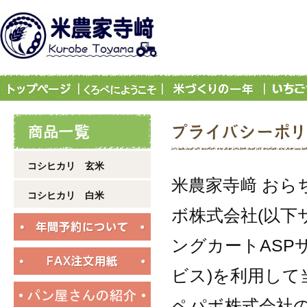
コシヒカリ 玄米
米農家寺﨑 おら
コシヒカリ 白米
ボ株式会社
(以下
ングカートAS
ビス)を利用して
ペパボ株式会社