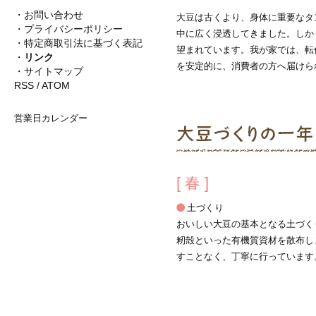
・
お問い合わせ
大豆は古くより、身体に重要なタ
・
プライバシーポリシー
中に広く浸透してきました。しか
・
特定商取引法に基づく表記
望まれています。我が家では、転
・
リンク
を安定的に、消費者の方へ届けら
・
サイトマップ
RSS
/
ATOM
営業日カレンダー
[ 春 ]
土づくり
おいしい大豆の基本となる土づく
籾殻といった有機質資材を散布し
すことなく、丁寧に行っています