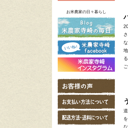
お米農家の日々暮らし
2
さ
な
地
る
ご
道
を
な