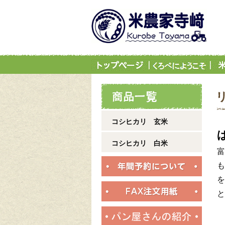
コシヒカリ 玄米
コシヒカリ 白米
富
も
を
と