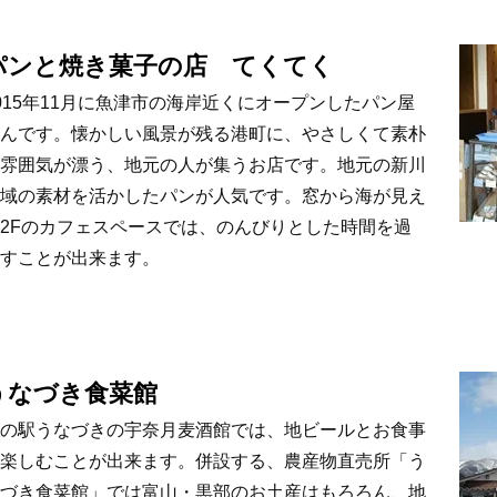
パンと焼き菓子の店 てくてく
015年11月に魚津市の海岸近くにオープンしたパン屋
んです。懐かしい風景が残る港町に、やさしくて素朴
雰囲気が漂う、地元の人が集うお店です。地元の新川
域の素材を活かしたパンが人気です。窓から海が見え
2Fのカフェスペースでは、のんびりとした時間を過
すことが出来ます。
うなづき食菜館
の駅うなづきの宇奈月麦酒館では、地ビールとお食事
楽しむことが出来ます。併設する、農産物直売所「う
づき食菜館」では富山・黒部のお土産はもろろん、地